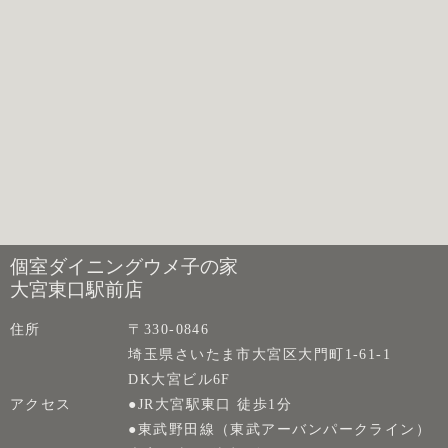
個室ダイニングウメ子の家
大宮東口駅前店
住所
〒330-0846
埼玉県さいたま市大宮区大門町1-61-1
DK大宮ビル6F
アクセス
●JR大宮駅東口 徒歩1分
●東武野田線（東武アーバンパークライン）