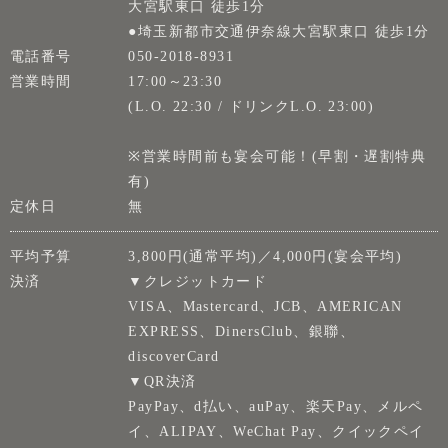
大宮駅東口 徒歩1分
●埼玉新都市交通伊奈線大宮駅東口 徒歩1分
電話番号
050-2018-8931
営業時間
17:00～23:30
(L.O. 22:30 / ドリンクL.O. 23:00)
※営業時間前も宴会可能！(早割・遅割特典
有)
定休日
無
平均予算
3,800円(通常平均)／4,000円(宴会平均)
決済
▼クレジットカード
VISA、Mastercard、JCB、AMERICAN
EXPRESS、DinersClub、銀聯、
discoverCard
▼QR決済
PayPay、d払い、auPay、楽天Pay、メルペ
イ、ALIPAY、WeChat Pay、クイックペイ