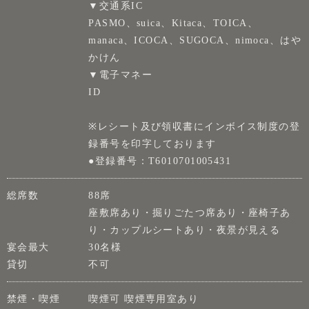
▼交通系IC
PASMO、suica、Kitaca、TOICA、
manaca、ICOCA、SUGOCA、nimoca、はや
かけん
▼電子マネー
ID
※レシート及び領収書にインボイス制度の登
録番号を印字しております
●登録番号：T6010701005431
総席数
88席
座敷席あり・掘りごたつ席あり・座椅子あ
り・カップルシートあり・夜景が見える
宴会最大
30名様
貸切
不可
禁煙・喫煙
喫煙可 喫煙専用室あり