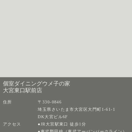
個室ダイニングウメ子の家
大宮東口駅前店
住所
〒330-0846
埼玉県さいたま市大宮区大門町1-61-1
DK大宮ビル6F
アクセス
●JR大宮駅東口 徒歩1分
●東武野田線（東武アーバンパークライン）