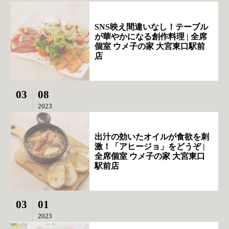
SNS映え間違いなし！テーブル
が華やかになる創作料理 | 全席
個室 ウメ子の家 大宮東口駅前
店
03
08
2023
出汁の効いたオイルが食欲を刺
激！「アヒージョ」をどうぞ |
全席個室 ウメ子の家 大宮東口
駅前店
03
01
2023