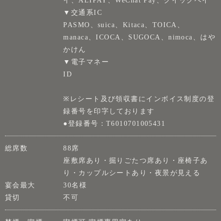
イ、ALIPAY、WeChat Pay、クイックペイ
▼交通系IC
PASMO、suica、Kitaca、TOICA、
manaca、ICOCA、SUGOCA、nimoca、はや
かけん
▼電子マネー
ID
※レシート及び領収書にインボイス制度の登
録番号を印字しております
●登録番号：T6010701005431
総席数
88席
座敷席あり・掘りごたつ席あり・座椅子あ
り・カップルシートあり・夜景が見える
宴会最大
30名様
貸切
不可