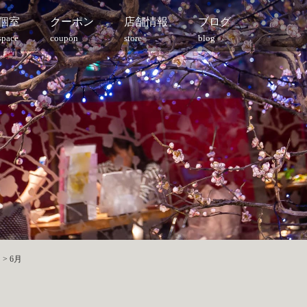
個室
クーポン
店舗情報
ブログ
space
coupon
store
blog
>
6月