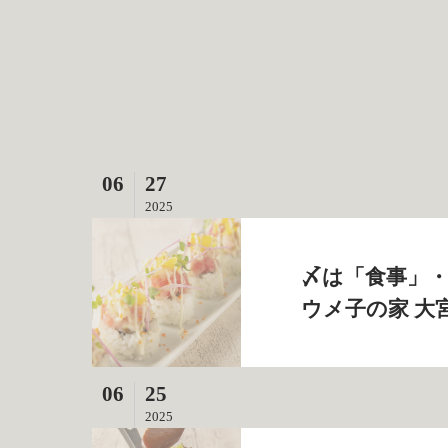
06
27
2025
〆は「食事」・
ウメ子の家 大
06
25
2025