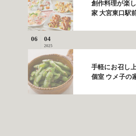
創作料理が楽し
家 大宮東口駅
06
04
2025
手軽にお召し上
個室 ウメ子の