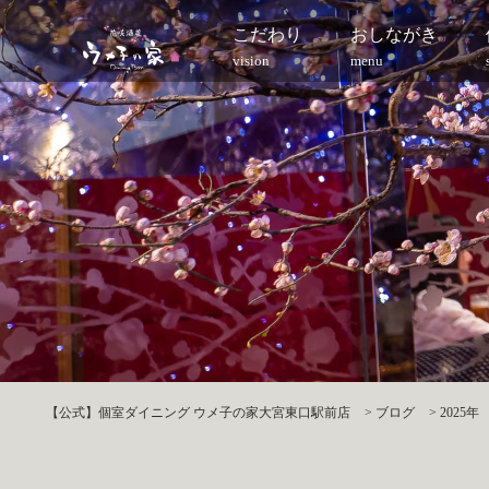
こだわり
おしながき
vision
menu
【公式】個室ダイニング ウメ子の家大宮東口駅前店
>
ブログ
>
2025年