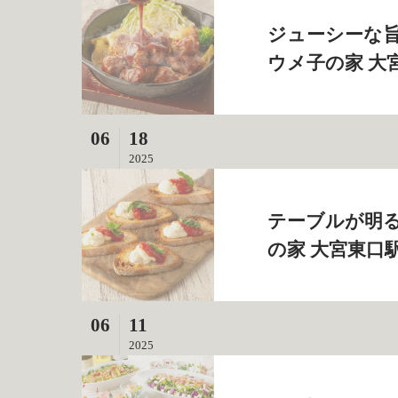
ジューシーな旨
ウメ子の家 大
06
18
2025
テーブルが明る
の家 大宮東口
06
11
2025