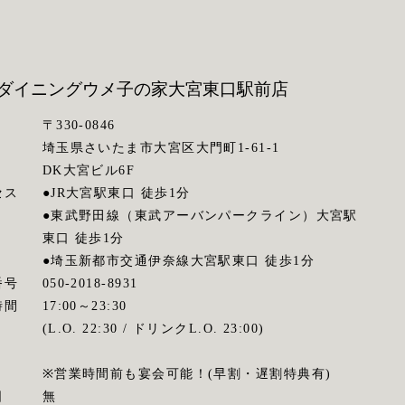
ダイニングウメ子の家
大宮東口駅前店
〒330-0846
埼玉県さいたま市大宮区大門町1-61-1
DK大宮ビル6F
セス
●JR大宮駅東口 徒歩1分
●東武野田線（東武アーバンパークライン）大宮駅
東口 徒歩1分
●埼玉新都市交通伊奈線大宮駅東口 徒歩1分
番号
050-2018-8931
時間
17:00～23:30
(L.O. 22:30 / ドリンクL.O. 23:00)
※営業時間前も宴会可能！(早割・遅割特典有)
日
無