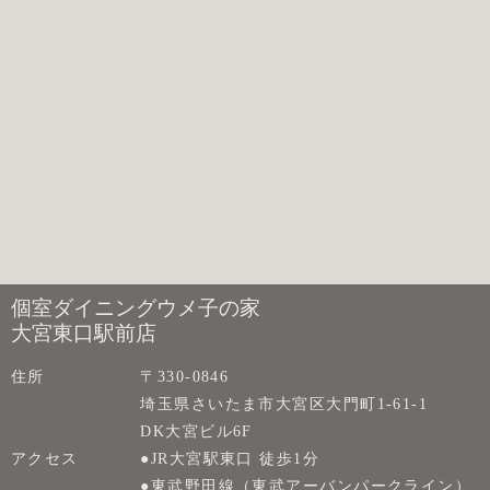
個室ダイニングウメ子の家
大宮東口駅前店
住所
〒330-0846
埼玉県さいたま市大宮区大門町1-61-1
DK大宮ビル6F
アクセス
●JR大宮駅東口 徒歩1分
●東武野田線（東武アーバンパークライン）