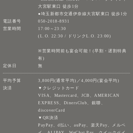
大宮駅東口 徒歩1分
●埼玉新都市交通伊奈線大宮駅東口 徒歩1分
電話番号
050-2018-8931
営業時間
17:00～23:30
(L.O. 22:30 / ドリンクL.O. 23:00)
※営業時間前も宴会可能！(早割・遅割特典
有)
定休日
無
平均予算
3,800円(通常平均)／4,000円(宴会平均)
決済
▼クレジットカード
VISA、Mastercard、JCB、AMERICAN
EXPRESS、DinersClub、銀聯、
discoverCard
▼QR決済
PayPay、d払い、auPay、楽天Pay、メルペ
イ、ALIPAY、WeChat Pay、クイックペイ