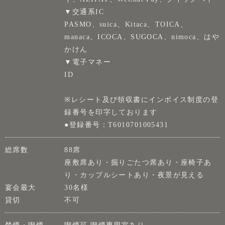
▼交通系IC
PASMO、suica、Kitaca、TOICA、
manaca、ICOCA、SUGOCA、nimoca、はや
かけん
▼電子マネー
ID
※レシート及び領収書にインボイス制度の登
録番号を印字しております
●登録番号：T6010701005431
総席数
88席
座敷席あり・掘りごたつ席あり・座椅子あ
り・カップルシートあり・夜景が見える
宴会最大
30名様
貸切
不可
禁煙・喫煙
喫煙可 喫煙専用室あり