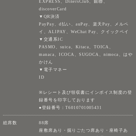
EXPRESS、DinersClub、銀聯、
discoverCard
▼QR決済
PayPay、d払い、auPay、楽天Pay、メルペ
イ、ALIPAY、WeChat Pay、クイックペイ
▼交通系IC
PASMO、suica、Kitaca、TOICA、
manaca、ICOCA、SUGOCA、nimoca、はや
かけん
▼電子マネー
ID
※レシート及び領収書にインボイス制度の登
録番号を印字しております
●登録番号：T6010701005431
総席数
88席
座敷席あり・掘りごたつ席あり・座椅子あ