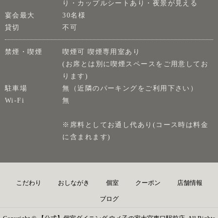
り・カップルシートあり・夜景が見える
宴会最大
30名様
貸切
不可
禁煙・喫煙
喫煙可 喫煙専用室あり
(お席とは別に喫煙スペースをご用意してお
ります)
駐車場
無（近隣のパーキングをご利用下さい）
Wi-Fi
無
※席料としてお通し代あり(コース時は料金
に含まれます)
こだわり
おしながき
個室
クーポン
店舗情報
ブログ