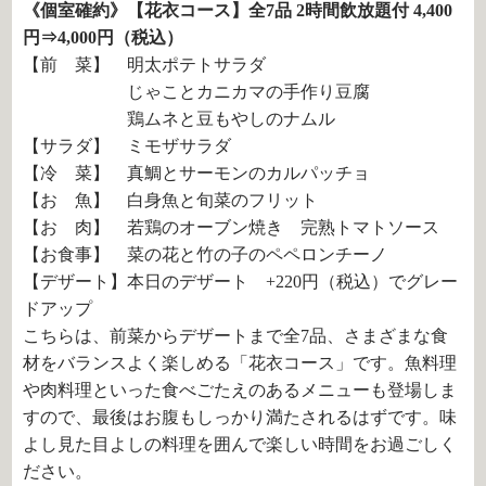
《個室確約》【花衣コース】全7品 2時間飲放題付 4,400
円⇒4,000円（税込）
【前 菜】 明太ポテトサラダ
じゃことカニカマの手作り豆腐
鶏ムネと豆もやしのナムル
【サラダ】 ミモザサラダ
【冷 菜】 真鯛とサーモンのカルパッチョ
【お 魚】 白身魚と旬菜のフリット
【お 肉】 若鶏のオーブン焼き 完熟トマトソース
【お食事】 菜の花と竹の子のペペロンチーノ
【デザート】本日のデザート +220円（税込）でグレー
ドアップ
こちらは、前菜からデザートまで全7品、さまざまな食
材をバランスよく楽しめる「花衣コース」です。魚料理
や肉料理といった食べごたえのあるメニューも登場しま
すので、最後はお腹もしっかり満たされるはずです。味
よし見た目よしの料理を囲んで楽しい時間をお過ごしく
ださい。