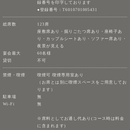
録番号を印字しております
●登録番号：T6010701005431
総席数
123席
座敷席あり・掘りごたつ席あり・座椅子あ
り・カップルシートあり・ソファー席あり・
夜景が見える
宴会最大
60名様
貸切
不可
禁煙・喫煙
喫煙可 喫煙専用室あり
（お席とは別に喫煙スペースをご用意してお
ります）
駐車場
無
Wi-Fi
無
※席料としてお通し代あり(コース時は料金
に含まれます)