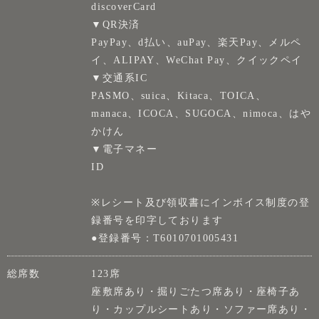
discoverCard
▼QR決済
PayPay、d払い、auPay、楽天Pay、メルペ
イ、ALIPAY、WeChat Pay、クイックペイ
▼交通系IC
PASMO、suica、Kitaca、TOICA、
manaca、ICOCA、SUGOCA、nimoca、はや
かけん
▼電子マネー
ID
※レシート及び領収書にインボイス制度の登
録番号を印字しております
●登録番号：T6010701005431
総席数
123席
座敷席あり・掘りごたつ席あり・座椅子あ
り・カップルシートあり・ソファー席あり・