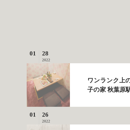
01
28
2022
ワンランク上の
子の家 秋葉原
01
26
2022