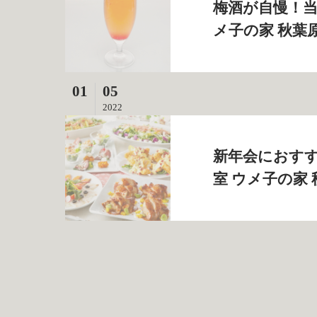
梅酒が自慢！当
メ子の家 秋葉
01
05
2022
新年会におすす
室 ウメ子の家