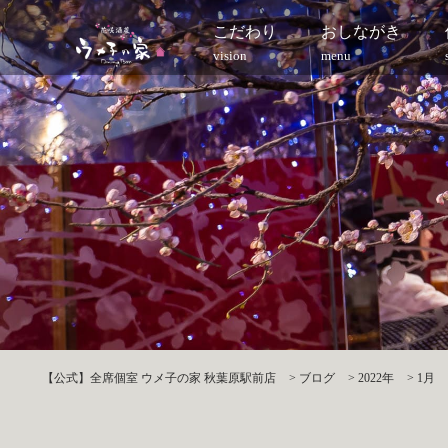
こだわり
おしながき
vision
menu
【公式】全席個室 ウメ子の家 秋葉原駅前店
>
ブログ
>
2022年
>
1月