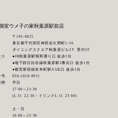
個室ウメ子の家
秋葉原駅前店
〒101-0025
東京都千代田区神田佐久間町1-16
ダイニングスクエア秋葉原ビル2Ｆ 受付2F
セス
●JR秋葉原駅昭和通り口 徒歩1分
●地下鉄日比谷線秋葉原駅3番出口 徒歩1分
●都営新宿線岩本町駅A3出口 徒歩2分
番号
050-2018-8911
時間
平日
17:00～23:30
(L.O. 22:30 / ドリンクL.O. 23:00)
土・日
16:00～23:30