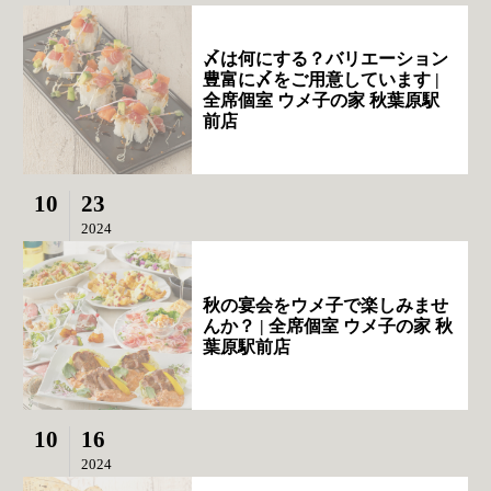
〆は何にする？バリエーション
豊富に〆をご用意しています |
全席個室 ウメ子の家 秋葉原駅
前店
10
23
2024
秋の宴会をウメ子で楽しみませ
んか？ | 全席個室 ウメ子の家 秋
葉原駅前店
10
16
2024