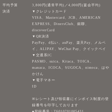
平均予算
3,800円(通常平均)／4,000円(宴会平均)
決済
▼クレジットカード
VISA、Mastercard、JCB、AMERICAN
EXPRESS、DinersClub、銀聯、
discoverCard
▼QR決済
PayPay、d払い、auPay、楽天Pay、メルペ
イ、ALIPAY、WeChat Pay、クイックペイ
▼交通系IC
PASMO、suica、Kitaca、TOICA、
manaca、ICOCA、SUGOCA、nimoca、はや
かけん
▼電子マネー
ID
※レシート及び領収書にインボイス制度の登
録番号を印字しております
●登録番号：T6010701005431