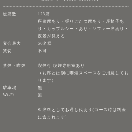
総席数
123席
座敷席あり・掘りごたつ席あり・座椅子あ
り・カップルシートあり・ソファー席あり・
夜景が見える
宴会最大
60名様
貸切
不可
禁煙・喫煙
喫煙可 喫煙専用室あり
（お席とは別に喫煙スペースをご用意してお
ります）
駐車場
無
Wi-Fi
無
※席料としてお通し代あり(コース時は料金
に含まれます)