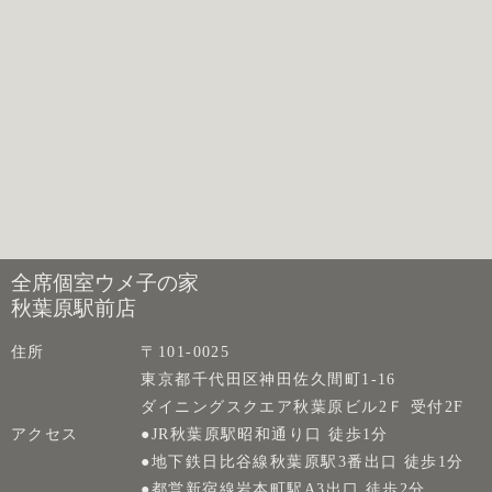
全席個室ウメ子の家
秋葉原駅前店
住所
〒101-0025
東京都千代田区神田佐久間町1-16
ダイニングスクエア秋葉原ビル2Ｆ 受付2F
アクセス
●JR秋葉原駅昭和通り口 徒歩1分
●地下鉄日比谷線秋葉原駅3番出口 徒歩1分
●都営新宿線岩本町駅A3出口 徒歩2分