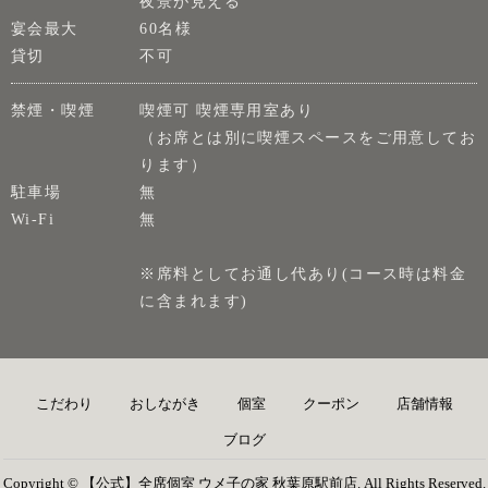
夜景が見える
宴会最大
60名様
貸切
不可
禁煙・喫煙
喫煙可 喫煙専用室あり
（お席とは別に喫煙スペースをご用意してお
ります）
駐車場
無
Wi-Fi
無
※席料としてお通し代あり(コース時は料金
に含まれます)
こだわり
おしながき
個室
クーポン
店舗情報
ブログ
Copyright © 【公式】全席個室 ウメ子の家 秋葉原駅前店. All Rights Reserved.