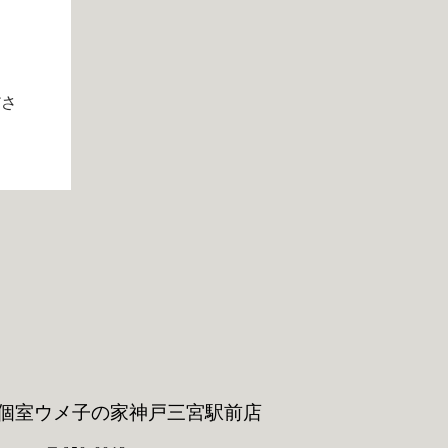
ださ
個室ウメ子の家
神戸三宮駅前店