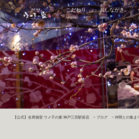
こだわり
おしながき
vision
menu
【公式】全席個室 ウメ子の家 神戸三宮駅前店
>
ブログ
>
仲間との集まり