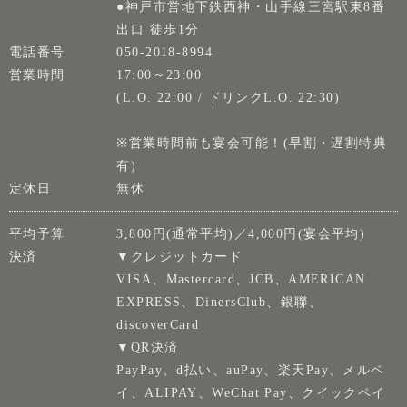
●神戸市営地下鉄西神・山手線三宮駅東8番
出口 徒歩1分
電話番号
050-2018-8994
営業時間
17:00～23:00
(L.O. 22:00 / ドリンクL.O. 22:30)
※営業時間前も宴会可能！(早割・遅割特典
有)
定休日
無休
平均予算
3,800円(通常平均)／4,000円(宴会平均)
決済
▼クレジットカード
VISA、Mastercard、JCB、AMERICAN
EXPRESS、DinersClub、銀聯、
discoverCard
▼QR決済
PayPay、d払い、auPay、楽天Pay、メルペ
イ、ALIPAY、WeChat Pay、クイックペイ