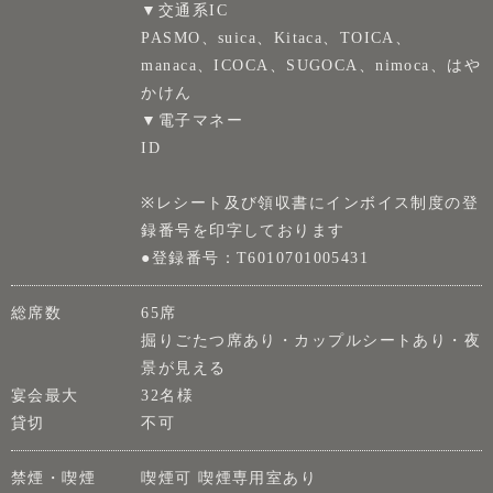
▼交通系IC
PASMO、suica、Kitaca、TOICA、
manaca、ICOCA、SUGOCA、nimoca、はや
かけん
▼電子マネー
ID
※レシート及び領収書にインボイス制度の登
録番号を印字しております
●登録番号：T6010701005431
総席数
65席
掘りごたつ席あり・カップルシートあり・夜
景が見える
宴会最大
32名様
貸切
不可
禁煙・喫煙
喫煙可 喫煙専用室あり