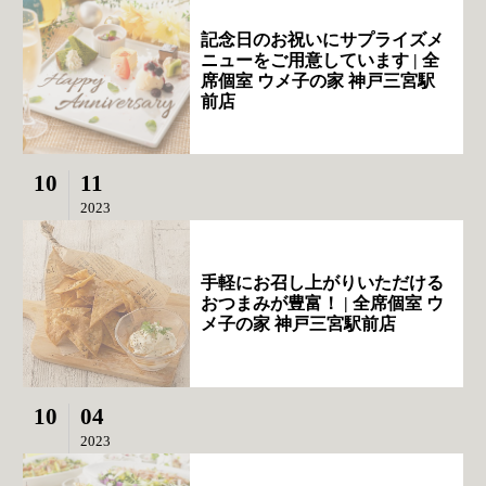
記念日のお祝いにサプライズメ
ニューをご用意しています | 全
席個室 ウメ子の家 神戸三宮駅
前店
10
11
2023
手軽にお召し上がりいただける
おつまみが豊富！ | 全席個室 ウ
メ子の家 神戸三宮駅前店
10
04
2023