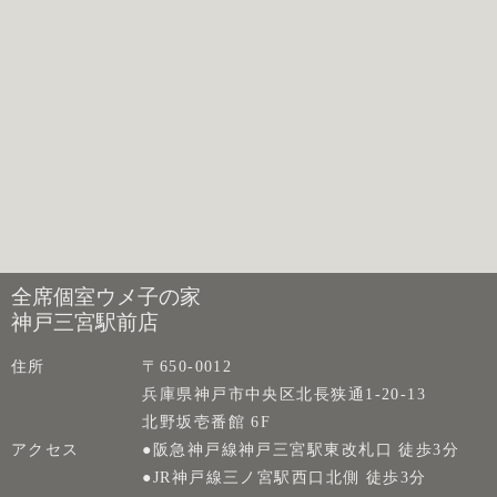
全席個室ウメ子の家
神戸三宮駅前店
住所
〒650-0012
兵庫県神戸市中央区北長狭通1-20-13
北野坂壱番館 6F
アクセス
●阪急神戸線神戸三宮駅東改札口 徒歩3分
●JR神戸線三ノ宮駅西口北側 徒歩3分