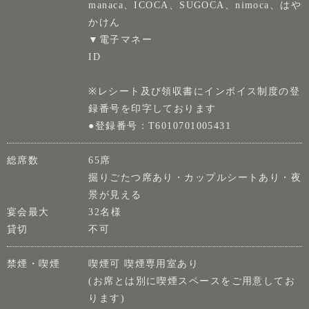
manaca、ICOCA、SUGOCA、nimoca、はや
かけん
▼電子マネー
ID
※レシート及び領収書にインボイス制度の登
録番号を印字しております
●登録番号：T6010701005431
総席数
65席
掘りごたつ席あり・カップルシートあり・夜
景が見える
宴会最大
32名様
貸切
不可
禁煙・喫煙
喫煙可 喫煙専用室あり
(お席とは別に喫煙スペースをご用意してお
ります)