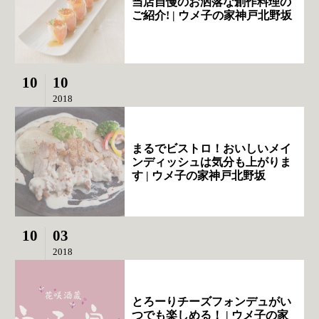
当店自慢のお洒落な創作料理の
ご紹介! | ウメ子の家神戸北野坂
10
10
2018
まるでビストロ！おいしいメイ
ンディッシュは気分も上がりま
す | ウメ子の家神戸北野坂
10
03
2018
とろーりチーズフォンデュがい
つでも楽しめる！ | ウメ子の家