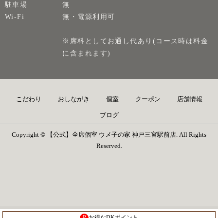
駐車場
無
Wi-Fi
無・電源利用可
※席料としてお通し代あり(コース時は料金
に含まれます)
こだわり
おしながき
個室
クーポン
店舗情報
ブログ
Copyright © 【公式】全席個室 ウメ子の家 神戸三宮駅前店. All Rights
Reserved.
P
お得なDKポイント