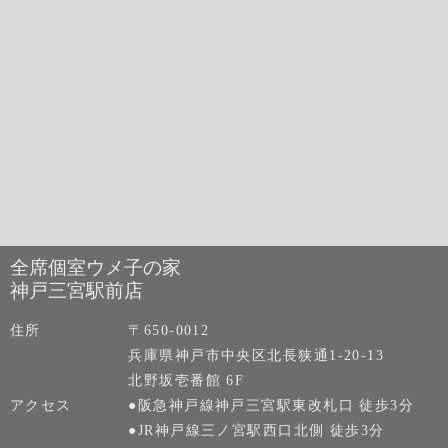
全席個室ウメ子の家
神戸三宮駅前店
住所
〒650-0012
兵庫県神戸市中央区北長狭通1-20-13
北野坂壱番館 6F
アクセス
●阪急神戸線神戸三宮駅東改札口 徒歩3分
●JR神戸線三ノ宮駅西口北側 徒歩3分