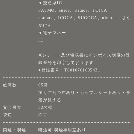
▼交通系IC
PASMO、suica、Kitaca、TOICA、
manaca、ICOCA、SUGOCA、nimoca、はや
かけん
▼電子マネー
ID
※レシート及び領収書にインボイス制度の登
録番号を印字しております
●登録番号：T6010701005431
総席数
65席
掘りごたつ席あり・カップルシートあり・夜
景が見える
宴会最大
32名様
貸切
不可
禁煙・喫煙
喫煙可 喫煙専用室あり