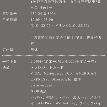
●神戸市営地下鉄西神・山手線三宮駅東8番
出口 徒歩1分
電話番号
050-2018-8994
営業時間
17:00～23:00
(L.O. 22:00 / ドリンクL.O. 22:30)
※営業時間前も宴会可能！(早割・遅割特典
有)
定休日
無休
平均予算
3,800円(通常平均)／4,000円(宴会平均)
決済
▼クレジットカード
VISA、Mastercard、JCB、AMERICAN
EXPRESS、DinersClub、銀聯、
discoverCard
▼QR決済
PayPay、d払い、auPay、楽天Pay、メルペ
イ、ALIPAY、WeChat Pay、クイックペイ