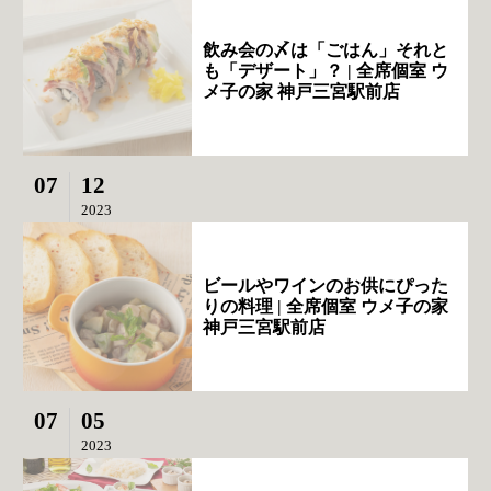
飲み会の〆は「ごはん」それと
も「デザート」？ | 全席個室 ウ
メ子の家 神戸三宮駅前店
07
12
2023
ビールやワインのお供にぴった
りの料理 | 全席個室 ウメ子の家
神戸三宮駅前店
07
05
2023