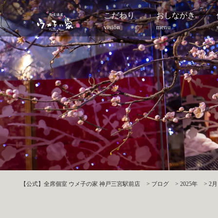
こだわり
おしながき
vision
menu
【公式】全席個室 ウメ子の家 神戸三宮駅前店
>
ブログ
>
2025年
>
2月