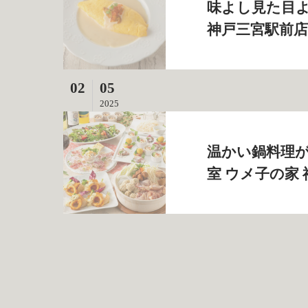
味よし見た目よ
神戸三宮駅前店
02
05
2025
温かい鍋料理が
室 ウメ子の家