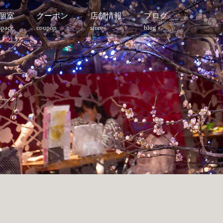
個室
クーポン
店舗情報
ブログ
space
coupon
store
blog