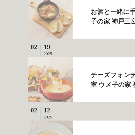
お酒と一緒に手
子の家 神戸三
02
19
2025
チーズフォンデ
室 ウメ子の家
02
12
2025