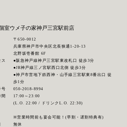
個室ウメ子の家
神戸三宮駅前店
〒650-0012
兵庫県神戸市中央区北長狭通1-20-13
北野坂壱番館 6F
セス
●阪急神戸線神戸三宮駅東改札口 徒歩3分
●JR神戸線三ノ宮駅西口北側 徒歩3分
●神戸市営地下鉄西神・山手線三宮駅東8番出口 徒
歩1分
番号
050-2018-8994
時間
17:00～23:00
(L.O. 22:00 / ドリンクL.O. 22:30)
※営業時間前も宴会可能！(早割・遅割特典有)
日
無休