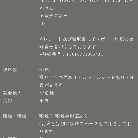
manaca、ICOCA、SUGOCA、nimoca、はや
かけん
▼電子マネー
ID
※レシート及び領収書にインボイス制度の登
録番号を印字しております
●登録番号：T6010701005431
総席数
65席
掘りごたつ席あり・カップルシートあり・夜
景が見える
宴会最大
32名様
貸切
不可
禁煙・喫煙
喫煙可 喫煙専用室あり
(お席とは別に喫煙スペースをご用意してお
ります)