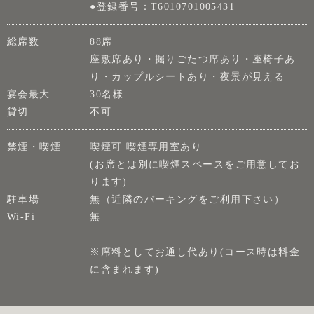
●登録番号：T6010701005431
総席数
88席
座敷席あり・掘りごたつ席あり・座椅子あ
り・カップルシートあり・夜景が見える
宴会最大
30名様
貸切
不可
禁煙・喫煙
喫煙可 喫煙専用室あり
(お席とは別に喫煙スペースをご用意してお
ります)
駐車場
無（近隣のパーキングをご利用下さい）
Wi-Fi
無
※席料としてお通し代あり(コース時は料金
に含まれます)