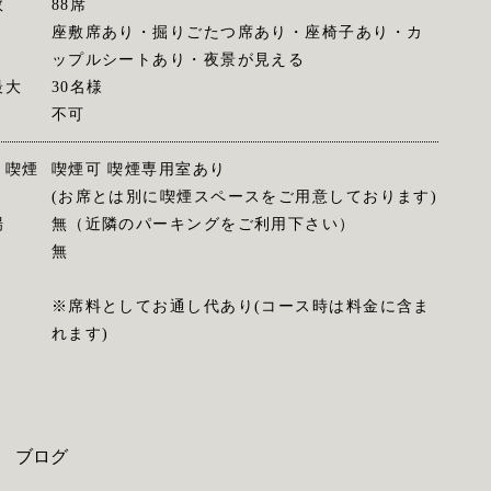
数
88席
座敷席あり・掘りごたつ席あり・座椅子あり・カ
ップルシートあり・夜景が見える
最大
30名様
不可
・喫煙
喫煙可 喫煙専用室あり
(お席とは別に喫煙スペースをご用意しております)
場
無（近隣のパーキングをご利用下さい）
無
※席料としてお通し代あり(コース時は料金に含ま
れます)
ブログ