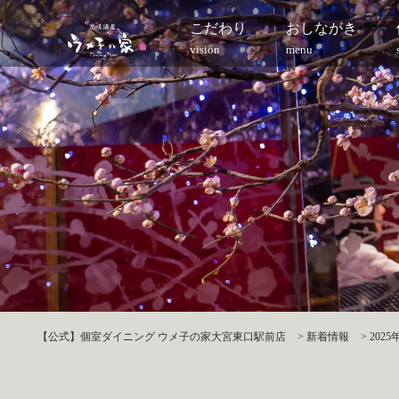
こだわり
おしながき
vision
menu
【公式】個室ダイニング ウメ子の家大宮東口駅前店
>
新着情報
>
2025