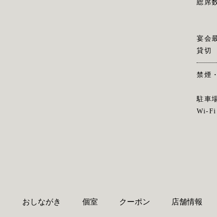
総席
宴会
貸切
禁煙
駐車
Wi-Fi
り
おしながき
個室
クーポン
店舗情報