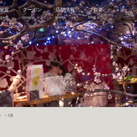
個室
クーポン
店舗情報
ブログ
space
coupon
store
blog
年
>
5月