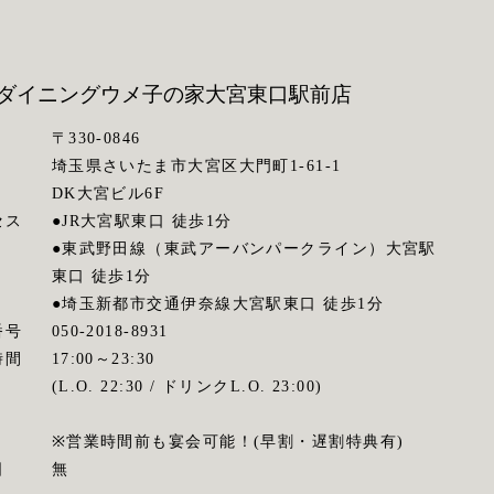
ダイニングウメ子の家
大宮東口駅前店
〒330-0846
埼玉県さいたま市大宮区大門町1-61-1
DK大宮ビル6F
セス
●JR大宮駅東口 徒歩1分
●東武野田線（東武アーバンパークライン）大宮駅
東口 徒歩1分
●埼玉新都市交通伊奈線大宮駅東口 徒歩1分
番号
050-2018-8931
時間
17:00～23:30
(L.O. 22:30 / ドリンクL.O. 23:00)
※営業時間前も宴会可能！(早割・遅割特典有)
日
無