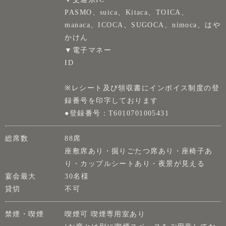
PASMO、suica、Kitaca、TOICA、
manaca、ICOCA、SUGOCA、nimoca、はや
かけん
▼電子マネー
ID
※レシート及び領収書にインボイス制度の登
録番号を印字しております
●登録番号：T6010701005431
総席数
88席
座敷席あり・掘りごたつ席あり・座椅子あ
り・カップルシートあり・夜景が見える
宴会最大
30名様
貸切
不可
禁煙・喫煙
喫煙可 喫煙専用室あり