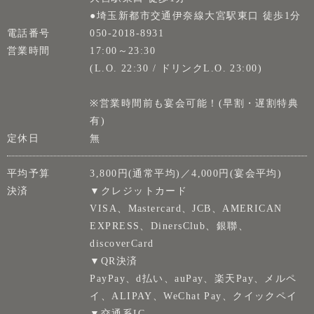
●埼玉新都市交通伊奈線大宮駅東口 徒歩1分
電話番号
050-2018-8931
営業時間
17:00～23:30
(L.O. 22:30 / ドリンクL.O. 23:00)
※営業時間前も宴会可能！(早割・遅割特典
有)
定休日
無
平均予算
3,800円(通常平均)／4,000円(宴会平均)
決済
▼クレジットカード
VISA、Mastercard、JCB、AMERICAN
EXPRESS、DinersClub、銀聯、
discoverCard
▼QR決済
PayPay、d払い、auPay、楽天Pay、メルペ
イ、ALIPAY、WeChat Pay、クイックペイ
▼交通系IC