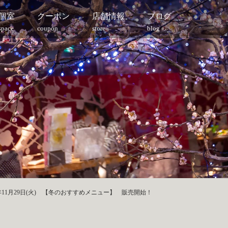
個室
クーポン
店舗情報
ブログ
space
coupon
store
blog
2年11月29日(火) 【冬のおすすめメニュー】 販売開始！