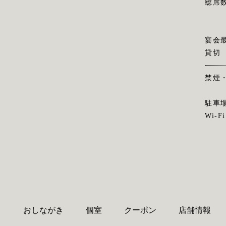
総席
宴会
貸切
禁煙
駐車
Wi-Fi
り
おしながき
個室
クーポン
店舗情報