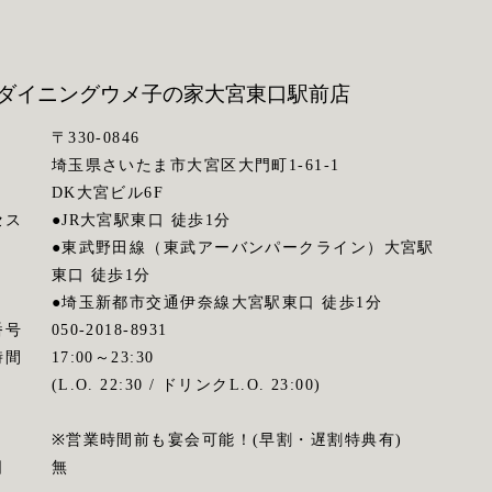
ダイニングウメ子の家
大宮東口駅前店
〒330-0846
埼玉県さいたま市大宮区大門町1-61-1
DK大宮ビル6F
セス
●JR大宮駅東口 徒歩1分
●東武野田線（東武アーバンパークライン）大宮駅
東口 徒歩1分
●埼玉新都市交通伊奈線大宮駅東口 徒歩1分
番号
050-2018-8931
時間
17:00～23:30
(L.O. 22:30 / ドリンクL.O. 23:00)
※営業時間前も宴会可能！(早割・遅割特典有)
日
無