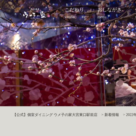
こだわり
おしながき
vision
menu
【公式】個室ダイニング ウメ子の家大宮東口駅前店
>
新着情報
>
202