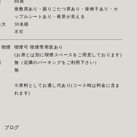
数
88席
座敷席あり・掘りごたつ席あり・座椅子あり・カ
ップルシートあり・夜景が見える
最大
30名様
不可
・喫煙
喫煙可 喫煙専用室あり
(お席とは別に喫煙スペースをご用意しております)
場
無（近隣のパーキングをご利用下さい）
無
※席料としてお通し代あり(コース時は料金に含ま
れます)
ブログ