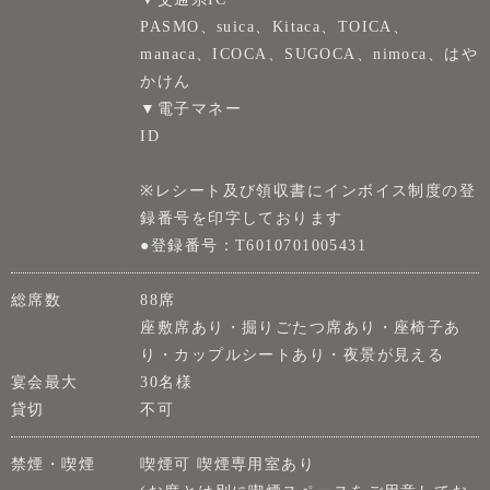
PASMO、suica、Kitaca、TOICA、
manaca、ICOCA、SUGOCA、nimoca、はや
かけん
▼電子マネー
ID
※レシート及び領収書にインボイス制度の登
録番号を印字しております
●登録番号：T6010701005431
総席数
88席
座敷席あり・掘りごたつ席あり・座椅子あ
り・カップルシートあり・夜景が見える
宴会最大
30名様
貸切
不可
禁煙・喫煙
喫煙可 喫煙専用室あり