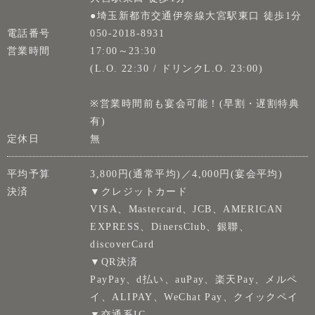
●埼玉新都市交通伊奈線大宮駅東口 徒歩1分
電話番号
050-2018-8931
営業時間
17:00～23:30
(L.O. 22:30 / ドリンクL.O. 23:00)
※営業時間前も宴会可能！(早割・遅割特典
有)
定休日
無
平均予算
3,800円(通常平均)／4,000円(宴会平均)
決済
▼クレジットカード
VISA、Mastercard、JCB、AMERICAN
EXPRESS、DinersClub、銀聯、
discoverCard
▼QR決済
PayPay、d払い、auPay、楽天Pay、メルペ
イ、ALIPAY、WeChat Pay、クイックペイ
▼交通系IC