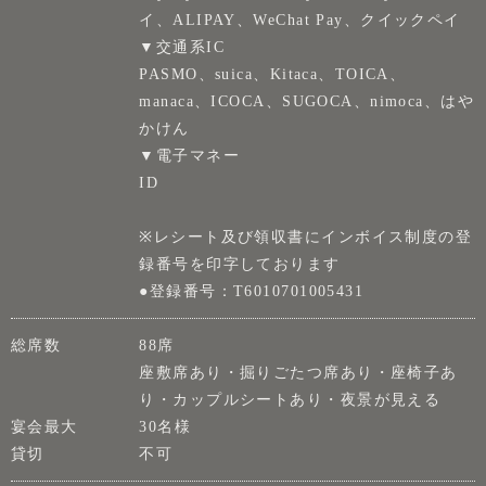
イ、ALIPAY、WeChat Pay、クイックペイ
▼交通系IC
PASMO、suica、Kitaca、TOICA、
manaca、ICOCA、SUGOCA、nimoca、はや
かけん
▼電子マネー
ID
※レシート及び領収書にインボイス制度の登
録番号を印字しております
●登録番号：T6010701005431
総席数
88席
座敷席あり・掘りごたつ席あり・座椅子あ
り・カップルシートあり・夜景が見える
宴会最大
30名様
貸切
不可