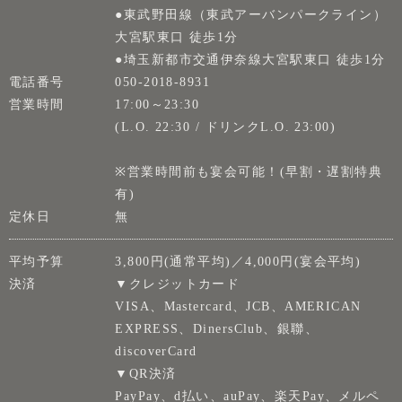
●東武野田線（東武アーバンパークライン）
大宮駅東口 徒歩1分
●埼玉新都市交通伊奈線大宮駅東口 徒歩1分
電話番号
050-2018-8931
営業時間
17:00～23:30
(L.O. 22:30 / ドリンクL.O. 23:00)
※営業時間前も宴会可能！(早割・遅割特典
有)
定休日
無
平均予算
3,800円(通常平均)／4,000円(宴会平均)
決済
▼クレジットカード
VISA、Mastercard、JCB、AMERICAN
EXPRESS、DinersClub、銀聯、
discoverCard
▼QR決済
PayPay、d払い、auPay、楽天Pay、メルペ