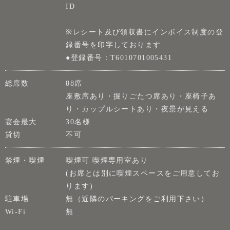
ID
※レシート及び領収書にインボイス制度の登
録番号を印字しております
●登録番号：T6010701005431
総席数
88席
座敷席あり・掘りごたつ席あり・座椅子あ
り・カップルシートあり・夜景が見える
宴会最大
30名様
貸切
不可
禁煙・喫煙
喫煙可 喫煙専用室あり
(お席とは別に喫煙スペースをご用意してお
ります)
駐車場
無（近隣のパーキングをご利用下さい）
Wi-Fi
無