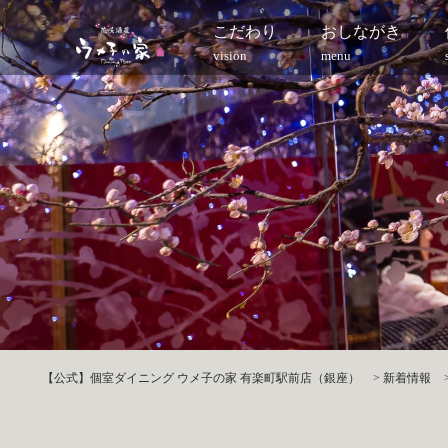
こだわり
おしながき
vision
menu
【公式】個室ダイニング ウメ子の家 有楽町駅前店（銀座）
>
新着情報