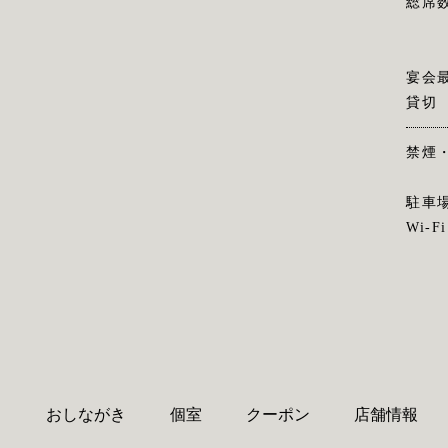
総席
宴会
貸切
禁煙
駐車
Wi-Fi
り
おしながき
個室
クーポン
店舗情報