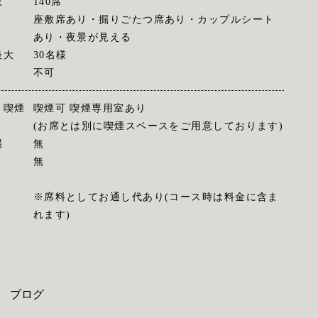
数
140席
座敷席あり・掘りごたつ席あり・カップルシート
あり・夜景が見える
最大
30名様
不可
・喫煙
喫煙可 喫煙専用室あり
(お席とは別に喫煙スペースをご用意しております)
場
無
無
※席料としてお通し代あり(コース時は料金に含ま
れます)
ブログ