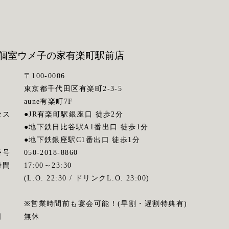
個室ウメ子の家
有楽町駅前店
〒100-0006
東京都千代田区有楽町2-3-5
aune有楽町7F
セス
●JR有楽町駅銀座口 徒歩2分
●地下鉄日比谷駅A1番出口 徒歩1分
●地下鉄銀座駅C1番出口 徒歩1分
番号
050-2018-8860
時間
17:00～23:30
(L.O. 22:30 / ドリンクL.O. 23:00)
※営業時間前も宴会可能！(早割・遅割特典有)
日
無休