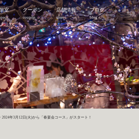
個室
クーポン
店舗情報
ブログ
space
coupon
store
blog
>
2024年3月12日(火)から「春宴会コース」がスタート！