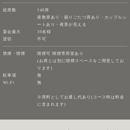
総席数
140席
座敷席あり・掘りごたつ席あり・カップルシ
ートあり・夜景が見える
宴会最大
30名様
貸切
不可
禁煙・喫煙
喫煙可 喫煙専用室あり
(お席とは別に喫煙スペースをご用意してお
ります)
駐車場
無
Wi-Fi
無
※席料としてお通し代あり(コース時は料金
に含まれます)