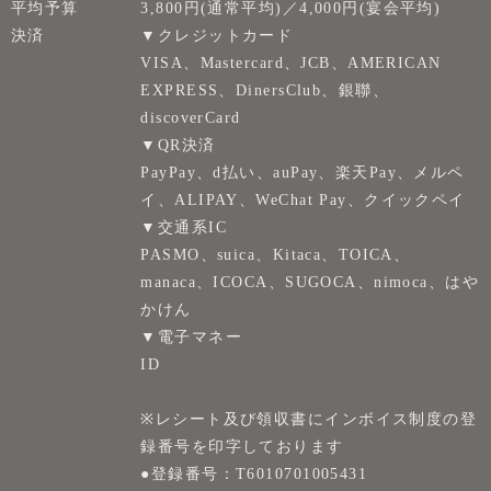
平均予算
3,800円(通常平均)／4,000円(宴会平均)
決済
▼クレジットカード
VISA、Mastercard、JCB、AMERICAN
EXPRESS、DinersClub、銀聯、
discoverCard
▼QR決済
PayPay、d払い、auPay、楽天Pay、メルペ
イ、ALIPAY、WeChat Pay、クイックペイ
▼交通系IC
PASMO、suica、Kitaca、TOICA、
manaca、ICOCA、SUGOCA、nimoca、はや
かけん
▼電子マネー
ID
※レシート及び領収書にインボイス制度の登
録番号を印字しております
●登録番号：T6010701005431