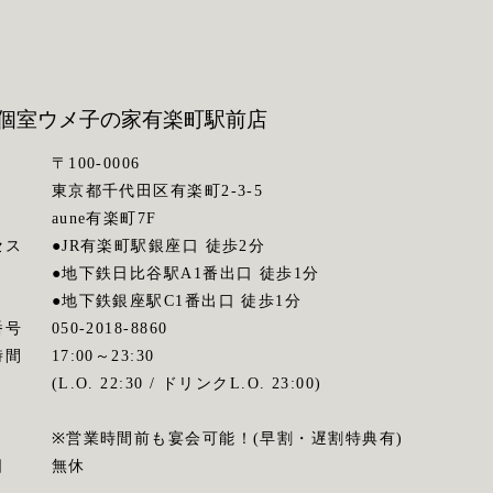
個室ウメ子の家
有楽町駅前店
〒100-0006
東京都千代田区有楽町2-3-5
aune有楽町7F
セス
●JR有楽町駅銀座口 徒歩2分
●地下鉄日比谷駅A1番出口 徒歩1分
●地下鉄銀座駅C1番出口 徒歩1分
番号
050-2018-8860
時間
17:00～23:30
(L.O. 22:30 / ドリンクL.O. 23:00)
※営業時間前も宴会可能！(早割・遅割特典有)
日
無休