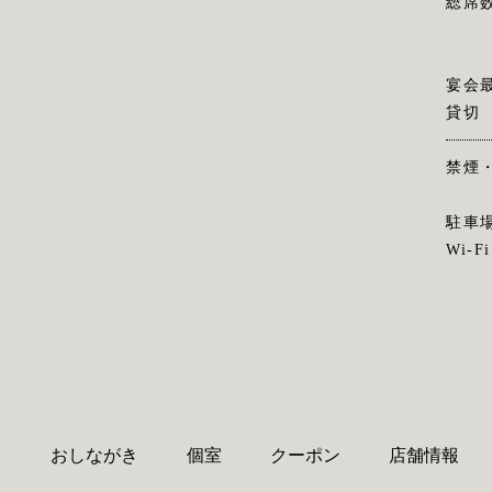
総席
宴会
貸切
禁煙
駐車
Wi-Fi
り
おしながき
個室
クーポン
店舗情報