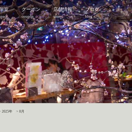
個室
クーポン
店舗情報
ブログ
space
coupon
store
blog
>
2025年
>
8月