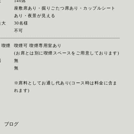
数
140席
座敷席あり・掘りごたつ席あり・カップルシート
あり・夜景が見える
最大
30名様
不可
・喫煙
喫煙可 喫煙専用室あり
(お席とは別に喫煙スペースをご用意しております)
場
無
無
※席料としてお通し代あり(コース時は料金に含ま
れます)
ブログ