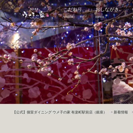
こだわり
おしながき
vision
menu
【公式】個室ダイニング ウメ子の家 有楽町駅前店（銀座）
>
新着情報