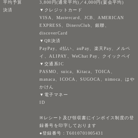
平均予算
3,800円(通常平均)／4,000円(宴会平均)
決済
▼クレジットカード
VISA、Mastercard、JCB、AMERICAN
EXPRESS、DinersClub、銀聯、
discoverCard
▼QR決済
PayPay、d払い、auPay、楽天Pay、メルペ
イ、ALIPAY、WeChat Pay、クイックペイ
▼交通系IC
PASMO、suica、Kitaca、TOICA、
manaca、ICOCA、SUGOCA、nimoca、はや
かけん
▼電子マネー
ID
※レシート及び領収書にインボイス制度の登
録番号を印字しております
●登録番号：T6010701005431