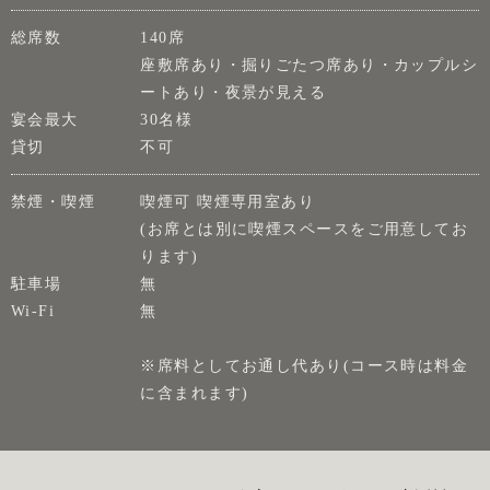
総席数
140席
座敷席あり・掘りごたつ席あり・カップルシ
ートあり・夜景が見える
宴会最大
30名様
貸切
不可
禁煙・喫煙
喫煙可 喫煙専用室あり
(お席とは別に喫煙スペースをご用意してお
ります)
駐車場
無
Wi-Fi
無
※席料としてお通し代あり(コース時は料金
に含まれます)