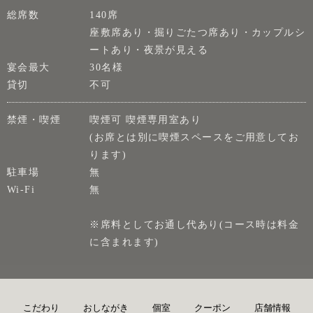
総席数
140席
座敷席あり・掘りごたつ席あり・カップルシ
ートあり・夜景が見える
宴会最大
30名様
貸切
不可
禁煙・喫煙
喫煙可 喫煙専用室あり
(お席とは別に喫煙スペースをご用意してお
ります)
駐車場
無
Wi-Fi
無
※席料としてお通し代あり(コース時は料金
に含まれます)
こだわり
おしながき
個室
クーポン
店舗情報