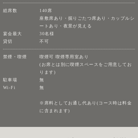
総席数
140席
座敷席あり・掘りごたつ席あり・カップルシ
ートあり・夜景が見える
宴会最大
30名様
貸切
不可
禁煙・喫煙
喫煙可 喫煙専用室あり
(お席とは別に喫煙スペースをご用意してお
ります)
駐車場
無
Wi-Fi
無
※席料としてお通し代あり(コース時は料金
に含まれます)