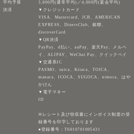
平均予算
3,800円(通常平均)／4,000円(宴会平均)
決済
▼クレジットカード
VISA、Mastercard、JCB、AMERICAN
EXPRESS、DinersClub、銀聯、
discoverCard
▼QR決済
PayPay、d払い、auPay、楽天Pay、メルペ
イ、ALIPAY、WeChat Pay、クイックペイ
▼交通系IC
PASMO、suica、Kitaca、TOICA、
manaca、ICOCA、SUGOCA、nimoca、はや
かけん
▼電子マネー
ID
※レシート及び領収書にインボイス制度の登
録番号を印字しております
●登録番号：T6010701005431