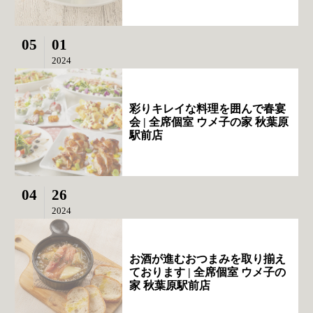
05
01
2024
彩りキレイな料理を囲んで春宴
会 | 全席個室 ウメ子の家 秋葉原
駅前店
04
26
2024
お酒が進むおつまみを取り揃え
ております | 全席個室 ウメ子の
家 秋葉原駅前店