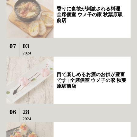
香りに食欲が刺激される料理 |
全席個室 ウメ子の家 秋葉原駅
前店
07
03
2024
目で楽しめるお酒のお供が豊富
です | 全席個室 ウメ子の家 秋葉
原駅前店
06
28
2024