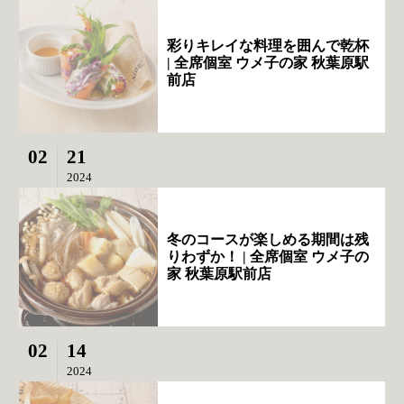
彩りキレイな料理を囲んで乾杯
| 全席個室 ウメ子の家 秋葉原駅
前店
02
21
2024
冬のコースが楽しめる期間は残
りわずか！ | 全席個室 ウメ子の
家 秋葉原駅前店
02
14
2024