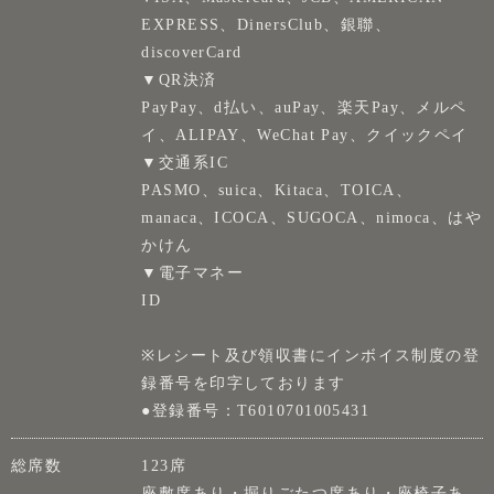
EXPRESS、DinersClub、銀聯、
discoverCard
▼QR決済
PayPay、d払い、auPay、楽天Pay、メルペ
イ、ALIPAY、WeChat Pay、クイックペイ
▼交通系IC
PASMO、suica、Kitaca、TOICA、
manaca、ICOCA、SUGOCA、nimoca、はや
かけん
▼電子マネー
ID
※レシート及び領収書にインボイス制度の登
録番号を印字しております
●登録番号：T6010701005431
総席数
123席
座敷席あり・掘りごたつ席あり・座椅子あ