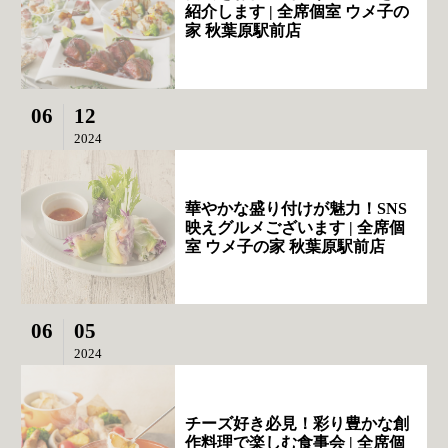
紹介します | 全席個室 ウメ子の
家 秋葉原駅前店
06
12
2024
華やかな盛り付けが魅力！SNS
映えグルメございます | 全席個
室 ウメ子の家 秋葉原駅前店
06
05
2024
チーズ好き必見！彩り豊かな創
作料理で楽しむ食事会 | 全席個