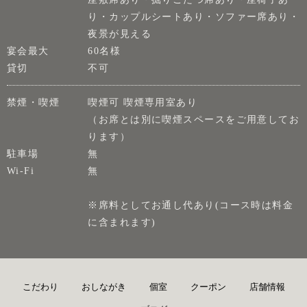
り・カップルシートあり・ソファー席あり・
夜景が見える
宴会最大
60名様
貸切
不可
禁煙・喫煙
喫煙可 喫煙専用室あり
（お席とは別に喫煙スペースをご用意してお
ります）
駐車場
無
Wi-Fi
無
※席料としてお通し代あり(コース時は料金
に含まれます)
こだわり
おしながき
個室
クーポン
店舗情報