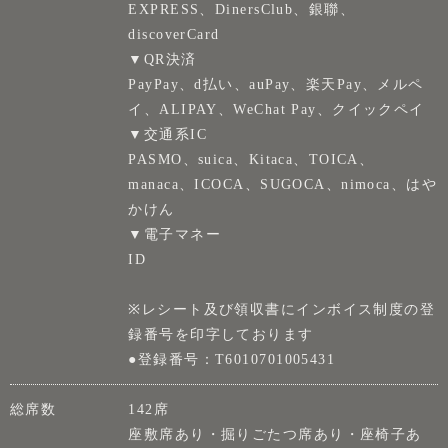
EXPRESS、DinersClub、銀聯、
discoverCard
▼QR決済
PayPay、d払い、auPay、楽天Pay、メルペ
イ、ALIPAY、WeChat Pay、クイックペイ
▼交通系IC
PASMO、suica、Kitaca、TOICA、
manaca、ICOCA、SUGOCA、nimoca、はや
かけん
▼電子マネー
ID
※レシート及び領収書にインボイス制度の登
録番号を印字しております
●登録番号：T6010701005431
総席数
142席
座敷席あり・掘りごたつ席あり・座椅子あ