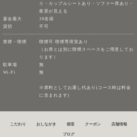
り・カップルシートあり・ソファー席あり・
夜景が見える
宴会最大
38名様
貸切
不可
禁煙・喫煙
喫煙可 喫煙専用室あり
（お席とは別に喫煙スペースをご用意してお
ります）
駐車場
無
Wi-Fi
無
※席料としてお通し代あり(コース時は料金
に含まれます)
こだわり
おしながき
個室
クーポン
店舗情報
ブログ