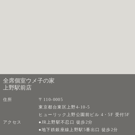
全席個室ウメ子の家
上野駅前店
住所
〒110-0005
東京都台東区上野4-10-5
ヒューリック上野公園前ビル 4・5F 受付5F
アクセス
●JR上野駅不忍口 徒歩2分
●地下鉄銀座線上野駅5番出口 徒歩2分