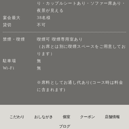
り・カップルシートあり・ソファー席あり・
夜景が見える
宴会最大
38名様
貸切
不可
禁煙・喫煙
喫煙可 喫煙専用室あり
（お席とは別に喫煙スペースをご用意してお
ります）
駐車場
無
Wi-Fi
無
※席料としてお通し代あり(コース時は料金
に含まれます)
こだわり
おしながき
個室
クーポン
店舗情報
ブログ