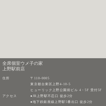
全席個室ウメ子の家
上野駅前店
住所
〒110-0005
東京都台東区上野4-10-5
ヒューリック上野公園前ビル 4・5F 受付5F
アクセス
●JR上野駅不忍口 徒歩2分
●地下鉄銀座線上野駅5番出口 徒歩2分