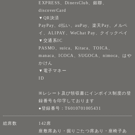
EXPRESS、DinersClub、銀聯、
discoverCard
▼QR決済
PayPay、d払い、auPay、楽天Pay、メルペ
イ、ALIPAY、WeChat Pay、クイックペイ
▼交通系IC
PASMO、suica、Kitaca、TOICA、
manaca、ICOCA、SUGOCA、nimoca、はや
かけん
▼電子マネー
ID
※レシート及び領収書にインボイス制度の登
録番号を印字しております
●登録番号：T6010701005431
総席数
142席
座敷席あり・掘りごたつ席あり・座椅子あ