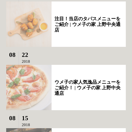
注目！当店のタパスメニューを
ご紹介 | ウメ子の家 上野中央通
店
08
22
2018
ウメ子の家人気逸品メニューを
ご紹介！ | ウメ子の家 上野中央
通店
08
15
2018