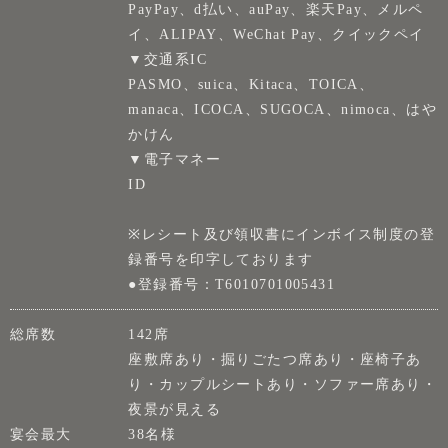
PayPay、d払い、auPay、楽天Pay、メルペ
イ、ALIPAY、WeChat Pay、クイックペイ
▼交通系IC
PASMO、suica、Kitaca、TOICA、
manaca、ICOCA、SUGOCA、nimoca、はや
かけん
▼電子マネー
ID
※レシート及び領収書にインボイス制度の登
録番号を印字しております
●登録番号：T6010701005431
総席数
142席
座敷席あり・掘りごたつ席あり・座椅子あ
り・カップルシートあり・ソファー席あり・
夜景が見える
宴会最大
38名様