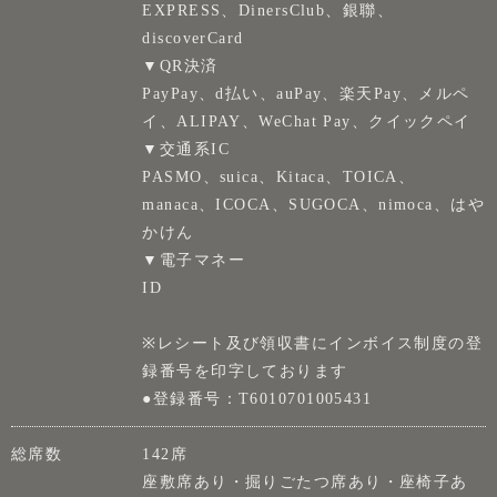
EXPRESS、DinersClub、銀聯、
discoverCard
▼QR決済
PayPay、d払い、auPay、楽天Pay、メルペ
イ、ALIPAY、WeChat Pay、クイックペイ
▼交通系IC
PASMO、suica、Kitaca、TOICA、
manaca、ICOCA、SUGOCA、nimoca、はや
かけん
▼電子マネー
ID
※レシート及び領収書にインボイス制度の登
録番号を印字しております
●登録番号：T6010701005431
総席数
142席
座敷席あり・掘りごたつ席あり・座椅子あ