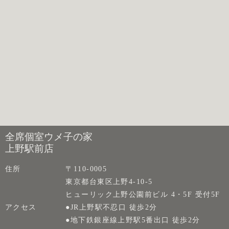
全席個室ウメ子の家
上野駅前店
住所
〒110-0005
東京都台東区上野4-10-5
ヒューリック上野公園前ビル 4・5F 受付5F
アクセス
●JR上野駅不忍口 徒歩2分
●地下鉄銀座線上野駅5番出口 徒歩2分