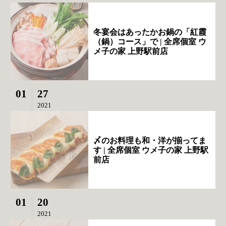
冬宴会はあったかお鍋の「紅霞
（鍋）コース」で | 全席個室 ウ
メ子の家 上野駅前店
01
27
2021
〆のお料理も和・洋が揃ってま
す | 全席個室 ウメ子の家 上野駅
前店
01
20
2021