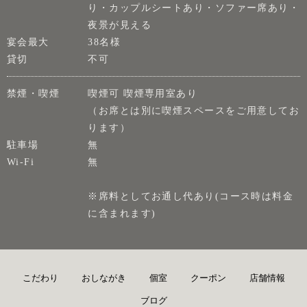
り・カップルシートあり・ソファー席あり・
夜景が見える
宴会最大
38名様
貸切
不可
禁煙・喫煙
喫煙可 喫煙専用室あり
（お席とは別に喫煙スペースをご用意してお
ります）
駐車場
無
Wi-Fi
無
※席料としてお通し代あり(コース時は料金
に含まれます)
こだわり
おしながき
個室
クーポン
店舗情報
ブログ