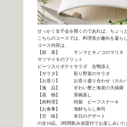
せっかく女子会を開くのであれば、ちょっ
こちらのコースでは、料理長が趣向を凝ら
コース内容は、
【前 菜】 サンマとキノコのマリネ
サツマイモのフリット
ビーツ入りポテトサラダ 合鴨添え
【サラダ】 彩り野菜のサラダ
【お造り】 お造り盛り合わせ（カルパ
【逸 品】 ずわい蟹と海老の天婦羅
【蒸 物】 茶碗蒸し
【肉料理】 特製 ビーフステーキ
【お食事】 海鮮ちらし寿司
【甘 味】 本日のデザート
の全10品。2時間飲み放題付でお楽しみい