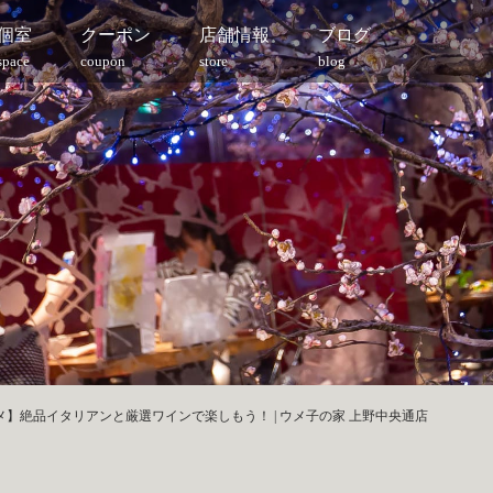
個室
クーポン
店舗情報
ブログ
space
coupon
store
blog
】絶品イタリアンと厳選ワインで楽しもう！ | ウメ子の家 上野中央通店