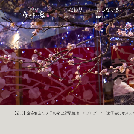
こだわり
おしながき
vision
menu
【公式】全席個室 ウメ子の家 上野駅前店
>
ブログ
>
【女子会にオススメ