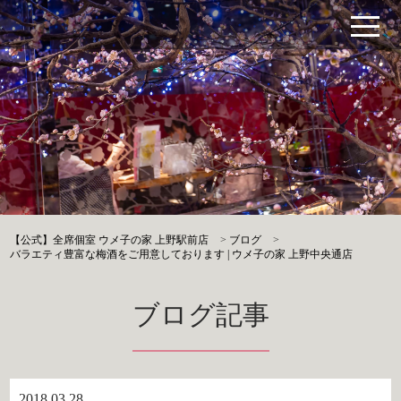
【公式】全席個室 ウメ子の家 上野駅前店
>
ブログ
>
バラエティ豊富な梅酒をご用意しております | ウメ子の家 上野中央通店
ブログ記事
2018.03.28