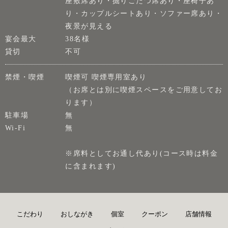
座敷席あり・掘りごたつ席あり・座椅子あ
り・カップルシートあり・ソファー席あり・
夜景が見える
宴会最大
38名様
貸切
不可
禁煙・喫煙
喫煙可 喫煙専用室あり
（お席とは別に喫煙スペースをご用意してお
ります）
駐車場
無
Wi-Fi
無
※席料としてお通し代あり(コース時は料金
に含まれます)
こだわり
おしながき
個室
クーポン
店舗情報