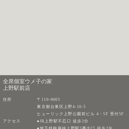
全席個室ウメ子の家
上野駅前店
住所
〒110-0005
東京都台東区上野4-10-5
ヒューリック上野公園前ビル 4・5F 受付5F
アクセス
●JR上野駅不忍口 徒歩2分
●地下鉄銀座線上野駅5番出口 徒歩2分