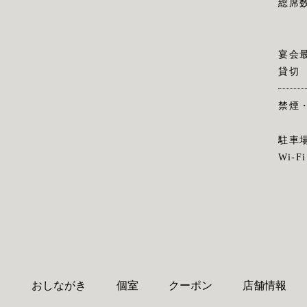
総席
宴会
貸切
禁煙
駐車
Wi-Fi
り
おしながき
個室
クーポン
店舗情報