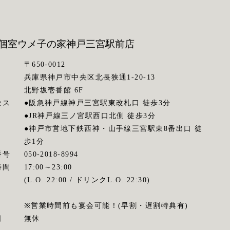
個室ウメ子の家
神戸三宮駅前店
〒650-0012
兵庫県神戸市中央区北長狭通1-20-13
北野坂壱番館 6F
セス
●阪急神戸線神戸三宮駅東改札口 徒歩3分
●JR神戸線三ノ宮駅西口北側 徒歩3分
●神戸市営地下鉄西神・山手線三宮駅東8番出口 徒
歩1分
番号
050-2018-8994
時間
17:00～23:00
(L.O. 22:00 / ドリンクL.O. 22:30)
※営業時間前も宴会可能！(早割・遅割特典有)
日
無休