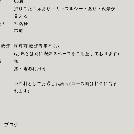
数
65席
掘りごたつ席あり・カップルシートあり・夜景が
見える
最大
32名様
不可
・喫煙
喫煙可 喫煙専用室あり
(お席とは別に喫煙スペースをご用意しております)
場
無
無・電源利用可
※席料としてお通し代あり(コース時は料金に含ま
れます)
ブログ