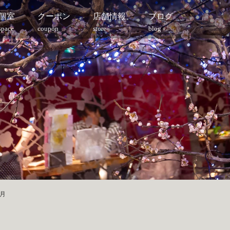
個室
クーポン
店舗情報
ブログ
space
coupon
store
blog
3月