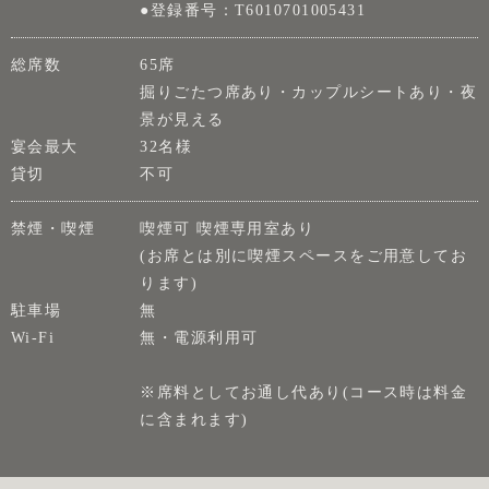
●登録番号：T6010701005431
総席数
65席
掘りごたつ席あり・カップルシートあり・夜
景が見える
宴会最大
32名様
貸切
不可
禁煙・喫煙
喫煙可 喫煙専用室あり
(お席とは別に喫煙スペースをご用意してお
ります)
駐車場
無
Wi-Fi
無・電源利用可
※席料としてお通し代あり(コース時は料金
に含まれます)