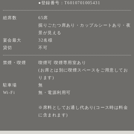
●登録番号：T6010701005431
総席数
65席
掘りごたつ席あり・カップルシートあり・夜
景が見える
宴会最大
32名様
貸切
不可
禁煙・喫煙
喫煙可 喫煙専用室あり
(お席とは別に喫煙スペースをご用意してお
ります)
駐車場
無
Wi-Fi
無・電源利用可
※席料としてお通し代あり(コース時は料金
に含まれます)