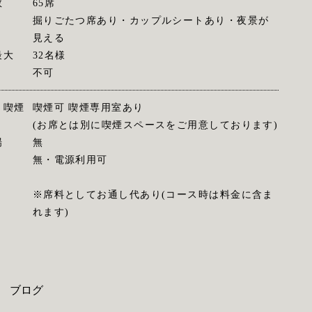
数
65席
掘りごたつ席あり・カップルシートあり・夜景が
見える
最大
32名様
不可
・喫煙
喫煙可 喫煙専用室あり
(お席とは別に喫煙スペースをご用意しております)
場
無
無・電源利用可
※席料としてお通し代あり(コース時は料金に含ま
れます)
ブログ