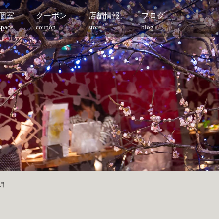
個室
クーポン
店舗情報
ブログ
space
coupon
store
blog
6月