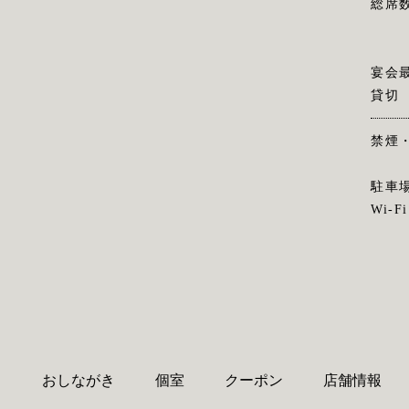
総席
宴会
貸切
禁煙
駐車
Wi-Fi
り
おしながき
個室
クーポン
店舗情報