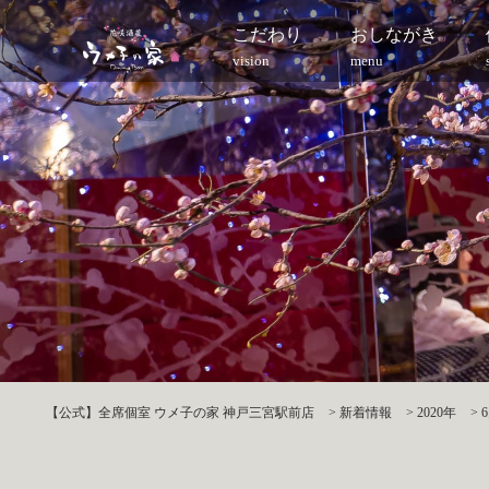
こだわり
おしながき
vision
menu
【公式】全席個室 ウメ子の家 神戸三宮駅前店
>
新着情報
>
2020年
>