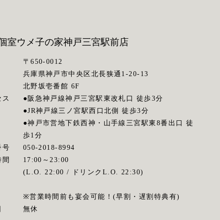
個室ウメ子の家
神戸三宮駅前店
〒650-0012
兵庫県神戸市中央区北長狭通1-20-13
北野坂壱番館 6F
セス
●阪急神戸線神戸三宮駅東改札口 徒歩3分
●JR神戸線三ノ宮駅西口北側 徒歩3分
●神戸市営地下鉄西神・山手線三宮駅東8番出口 徒
歩1分
番号
050-2018-8994
時間
17:00～23:00
(L.O. 22:00 / ドリンクL.O. 22:30)
※営業時間前も宴会可能！(早割・遅割特典有)
日
無休