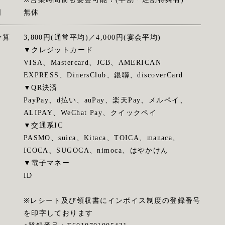
日
無休
予算
3,800円(通常平均)／4,000円(宴会平均)
▼クレジットカード
VISA、Mastercard、JCB、AMERICAN
EXPRESS、DinersClub、銀聯、discoverCard
▼QR決済
PayPay、d払い、auPay、楽天Pay、メルペイ、
ALIPAY、WeChat Pay、クイックペイ
▼交通系IC
PASMO、suica、Kitaca、TOICA、manaca、
ICOCA、SUGOCA、nimoca、はやかけん
▼電子マネー
ID
※レシート及び領収書にインボイス制度の登録番号
を印字しております