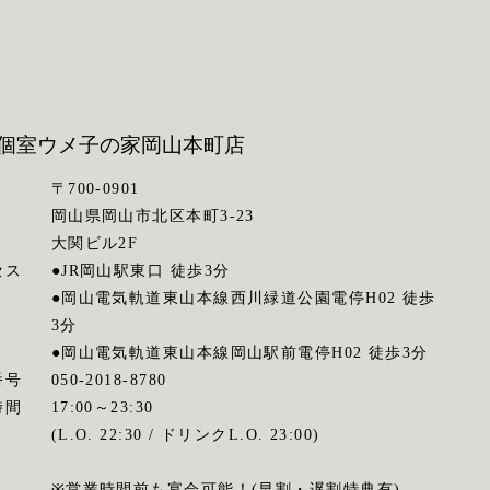
個室ウメ子の家
岡山本町店
〒700-0901
岡山県岡山市北区本町3-23
大関ビル2F
セス
●JR岡山駅東口 徒歩3分
●岡山電気軌道東山本線西川緑道公園電停H02 徒歩
3分
●岡山電気軌道東山本線岡山駅前電停H02 徒歩3分
番号
050-2018-8780
時間
17:00～23:30
(L.O. 22:30 / ドリンクL.O. 23:00)
※営業時間前も宴会可能！(早割・遅割特典有)