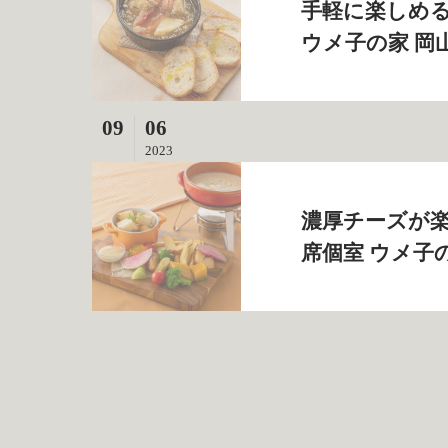
手軽に楽しめる
ウメ子の家 岡
09
06
2023
濃厚チーズが楽
席個室 ウメ子