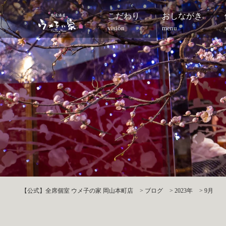
こだわり
おしながき
vision
menu
【公式】全席個室 ウメ子の家 岡山本町店
>
ブログ
>
2023年
>
9月