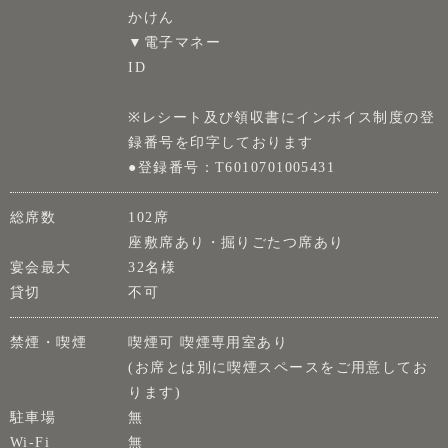
かけん
▼電子マネー
ID
※レシート及び領収書にインボイス制度の登
録番号を印字しております
●登録番号：T6010701005431
総席数
102席
座敷席あり・掘りごたつ席あり
宴会最大
32名様
貸切
不可
禁煙・喫煙
喫煙可 喫煙専用室あり
(お席とは別に喫煙スペースをご用意してお
ります)
駐車場
無
Wi-Fi
無