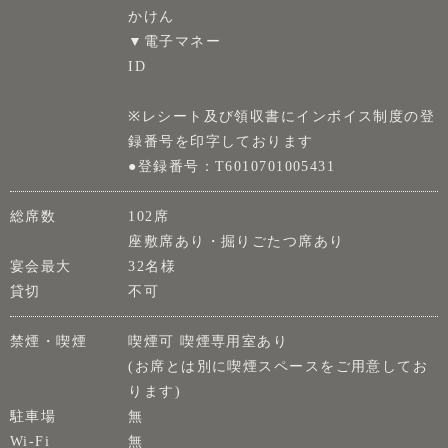
かけん
▼電子マネー
ID
※レシート及び領収書にインボイス制度の登
録番号を印字しております
●登録番号：T6010701005431
総席数
102席
座敷席あり・掘りごたつ席あり
宴会最大
32名様
貸切
不可
禁煙・喫煙
喫煙可 喫煙専用室あり
(お席とは別に喫煙スペースをご用意してお
ります)
駐車場
無
Wi-Fi
無