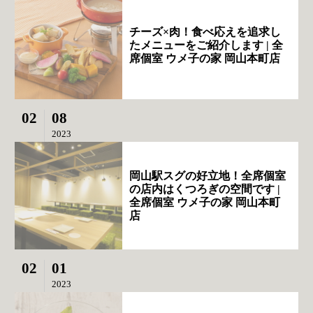
チーズ×肉！食べ応えを追求し
たメニューをご紹介します | 全
席個室 ウメ子の家 岡山本町店
02
08
2023
岡山駅スグの好立地！全席個室
の店内はくつろぎの空間です |
全席個室 ウメ子の家 岡山本町
店
02
01
2023