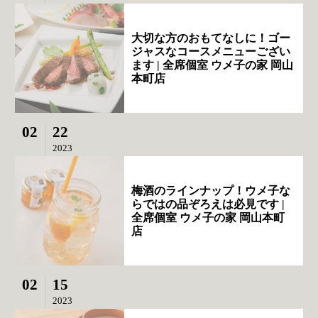
大切な方のおもてなしに！ゴー
ジャスなコースメニューござい
ます | 全席個室 ウメ子の家 岡山
本町店
02
22
2023
梅酒のラインナップ！ウメ子な
らではの品ぞろえは必見です |
全席個室 ウメ子の家 岡山本町
店
02
15
2023