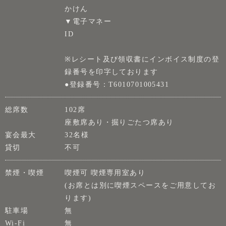
かけん
▼電子マネー
ID
※レシート及び領収書にインボイス制度の登
録番号を印字しております
●登録番号：T6010701005431
総席数
102席
座敷席あり・掘りごたつ席あり
宴会最大
32名様
貸切
不可
禁煙・喫煙
喫煙可 喫煙専用室あり
(お席とは別に喫煙スペースをご用意してお
ります)
駐車場
無
Wi-Fi
無