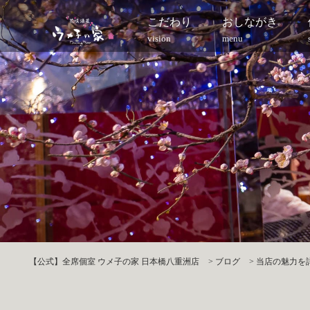
こだわり
おしながき
vision
menu
【公式】全席個室 ウメ子の家 日本橋八重洲店
>
ブログ
>
当店の魅力を