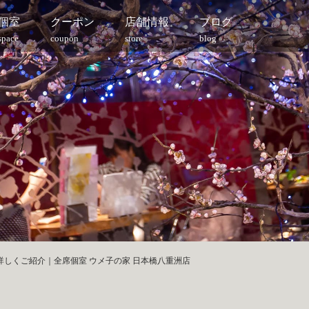
個室
クーポン
店舗情報
ブログ
space
coupon
store
blog
詳しくご紹介｜全席個室 ウメ子の家 日本橋八重洲店