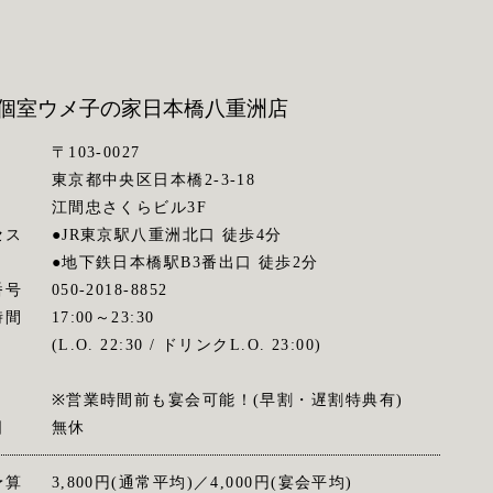
個室ウメ子の家
日本橋八重洲店
〒103-0027
東京都中央区日本橋2-3-18
江間忠さくらビル3F
セス
●JR東京駅八重洲北口 徒歩4分
●地下鉄日本橋駅B3番出口 徒歩2分
番号
050-2018-8852
時間
17:00～23:30
(L.O. 22:30 / ドリンクL.O. 23:00)
※営業時間前も宴会可能！(早割・遅割特典有)
日
無休
予算
3,800円(通常平均)／4,000円(宴会平均)