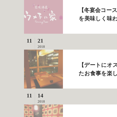
【冬宴会コー
を美味しく味わ
11
21
2018
【デートにオ
たお食事を楽し
11
14
2018