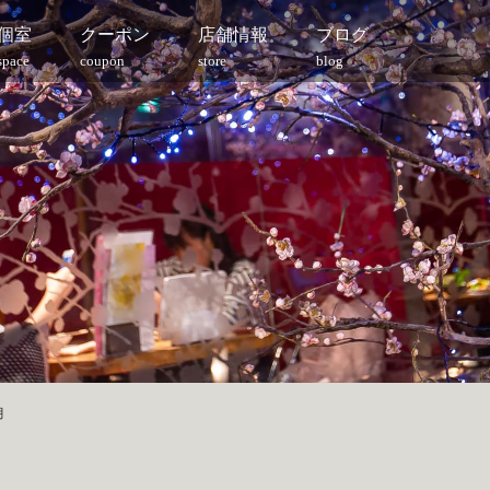
個室
クーポン
店舗情報
ブログ
space
coupon
store
blog
月