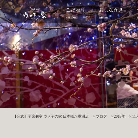
こだわり
おしながき
vision
menu
【公式】全席個室 ウメ子の家 日本橋八重洲店
>
ブログ
>
2018年
>
11