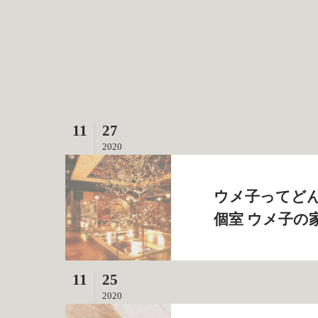
11
27
2020
ウメ子ってどん
個室 ウメ子の
11
25
2020