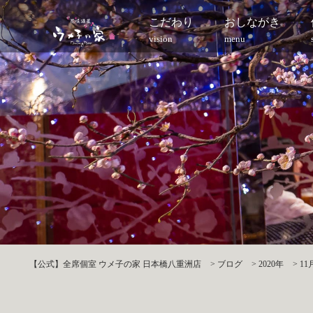
こだわり
おしながき
vision
menu
【公式】全席個室 ウメ子の家 日本橋八重洲店
>
ブログ
>
2020年
>
11