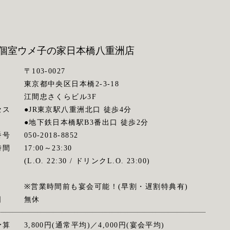
個室ウメ子の家
日本橋八重洲店
〒103-0027
東京都中央区日本橋2-3-18
江間忠さくらビル3F
セス
●JR東京駅八重洲北口 徒歩4分
●地下鉄日本橋駅B3番出口 徒歩2分
番号
050-2018-8852
時間
17:00～23:30
(L.O. 22:30 / ドリンクL.O. 23:00)
※営業時間前も宴会可能！(早割・遅割特典有)
日
無休
予算
3,800円(通常平均)／4,000円(宴会平均)