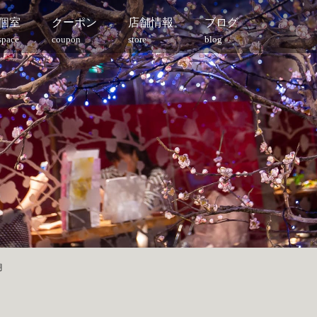
個室
クーポン
店舗情報
ブログ
space
coupon
store
blog
月