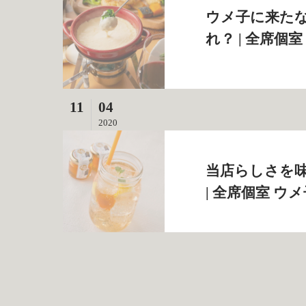
ウメ子に来た
れ？ | 全席個
11
04
2020
当店らしさを
| 全席個室 ウ