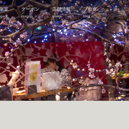
個室
クーポン
店舗情報
ブログ
space
coupon
store
blog