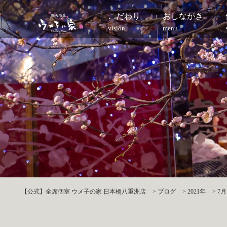
こだわり
おしながき
vision
menu
【公式】全席個室 ウメ子の家 日本橋八重洲店
>
ブログ
>
2021年
>
7月