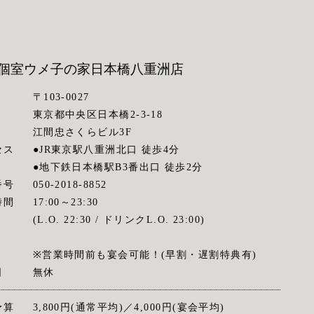
個室ウメ子の家
日本橋八重洲店
〒103-0027
東京都中央区日本橋2-3-18
江間忠さくらビル3F
セス
●JR東京駅八重洲北口 徒歩4分
●地下鉄日本橋駅B3番出口 徒歩2分
番号
050-2018-8852
時間
17:00～23:30
(L.O. 22:30 / ドリンクL.O. 23:00)
※営業時間前も宴会可能！(早割・遅割特典有)
日
無休
予算
3,800円(通常平均)／4,000円(宴会平均)