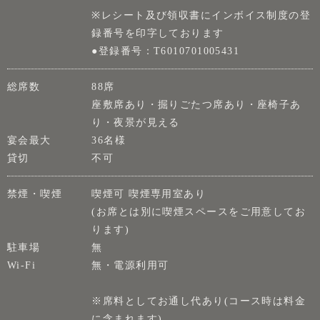
※レシート及び領収書にインボイス制度の登
録番号を印字しております
●登録番号：T6010701005431
総席数
88席
座敷席あり・掘りごたつ席あり・座椅子あ
り・夜景が見える
宴会最大
36名様
貸切
不可
禁煙・喫煙
喫煙可 喫煙専用室あり
(お席とは別に喫煙スペースをご用意してお
ります)
駐車場
無
Wi-Fi
無・電源利用可
※席料としてお通し代あり(コース時は料金
に含まれます)